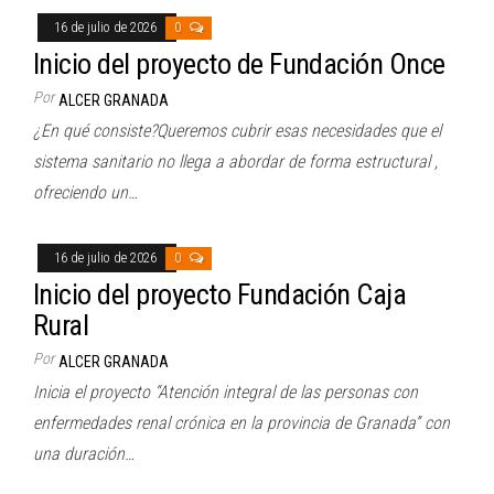
16 de julio de 2026
0
Inicio del proyecto de Fundación Once
Por
ALCER GRANADA
¿En qué consiste?Queremos cubrir esas necesidades que el
sistema sanitario no llega a abordar de forma estructural ,
ofreciendo un…
16 de julio de 2026
0
Inicio del proyecto Fundación Caja
Rural
Por
ALCER GRANADA
Inicia el proyecto “Atención integral de las personas con
enfermedades renal crónica en la provincia de Granada” con
una duración…