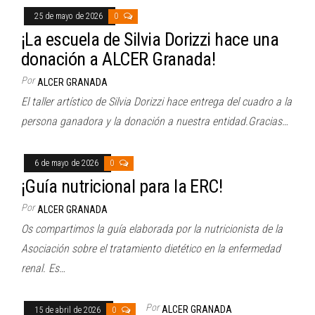
25 de mayo de 2026
0
¡La escuela de Silvia Dorizzi hace una
donación a ALCER Granada!
Por
ALCER GRANADA
El taller artístico de Silvia Dorizzi hace entrega del cuadro a la
persona ganadora y la donación a nuestra entidad.Gracias…
6 de mayo de 2026
0
¡Guía nutricional para la ERC!
Por
ALCER GRANADA
Os compartimos la guía elaborada por la nutricionista de la
Asociación sobre el tratamiento dietético en la enfermedad
renal. Es…
Por
ALCER GRANADA
15 de abril de 2026
0