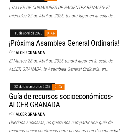
¡ TALLER DE CUIDADORES DE PACIENTES RENALES! El
miércoles 22 de Abril de 2026, tendrá lugar en la sala de…
15 de abril de 2026
0
¡Próxima Asamblea General Ordinaria!
Por
ALCER GRANADA
El Martes 28 de Abril de 2026 tendrá lugar en la sede de
ALCER GRANADA, la Asamblea General Ordinaria, en…
22 de diciembre de 2025
0
Guía de recursos socioeconómicos-
ALCER GRANADA
Por
ALCER GRANADA
Queridos socios/as, os queremos compartir una guía de
recursos socioeconómicos para personas con discapacidad,