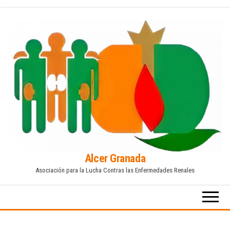
Saltar
al
contenido
Alcer Granada
Asociación para la Lucha Contras las Enfermedades Renales