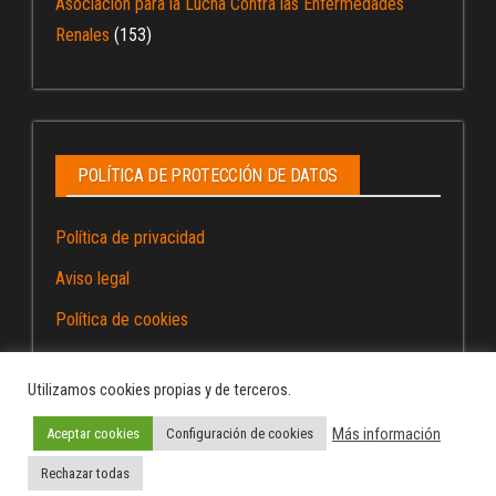
Asociación para la Lucha Contra las Enfermedades
Renales
(153)
POLÍTICA DE PROTECCIÓN DE DATOS
Política de privacidad
Aviso legal
Política de cookies
Utilizamos cookies propias y de terceros.
Más información
Aceptar cookies
Configuración de cookies
Funciona gracias a
WordPress
|
Tema:
Envo Magazine
Rechazar todas