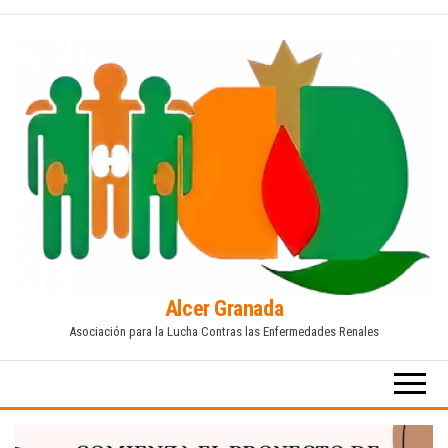
Saltar
al
contenido
Alcer Granada
Asociación para la Lucha Contras las Enfermedades Renales