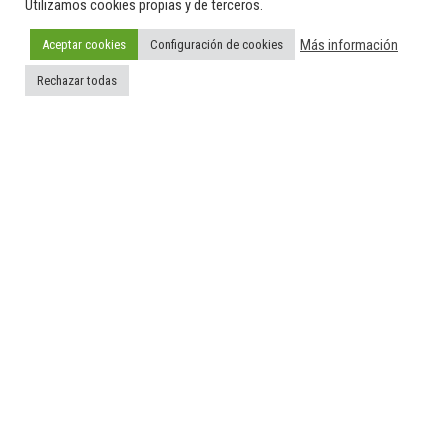
Utilizamos cookies propias y de terceros.
Más información
Aceptar cookies
Configuración de cookies
Funciona gracias a
WordPress
|
Tema:
Envo Magazine
Rechazar todas